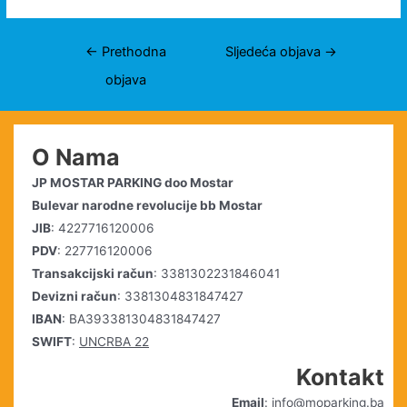
Navigacija
←
Prethodna
Sljedeća objava
→
objava
objava
O Nama
JP MOSTAR PARKING doo Mostar
Bulevar narodne revolucije bb Mostar
JIB
: 4227716120006
PDV
: 227716120006
Transakcijski račun
: 3381302231846041
Devizni račun
: 3381304831847427
IBAN
: BA393381304831847427
SWIFT
:
UNCRBA 22
Kontakt
Email
: info@moparking.ba