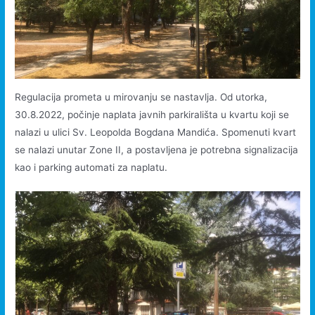
Regulacija prometa u mirovanju se nastavlja. Od utorka,
30.8.2022, počinje naplata javnih parkirališta u kvartu koji se
nalazi u ulici Sv. Leopolda Bogdana Mandića. Spomenuti kvart
se nalazi unutar Zone II, a postavljena je potrebna signalizacija
kao i parking automati za naplatu.