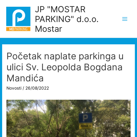
Skip
JP "MOSTAR
to
PARKING" d.o.o.
content
Main
Mostar
Men
Početak naplate parkinga u
ulici Sv. Leopolda Bogdana
Mandića
Novosti
/
26/08/2022