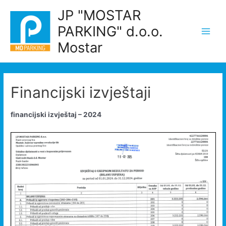
Skip
JP "MOSTAR
to
PARKING" d.o.o.
content
Main
Mostar
Men
Financijski izvještaji
financijski izvještaj – 2024