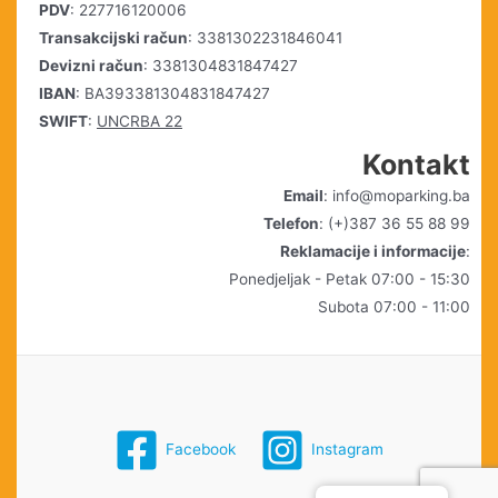
PDV
: 227716120006
Transakcijski račun
: 3381302231846041
Devizni račun
: 3381304831847427
IBAN
: BA393381304831847427
SWIFT
:
UNCRBA 22
Kontakt
Email
: info@moparking.ba
Telefon
: (+)387 36 55 88 99
Reklamacije i informacije
:
Ponedjeljak - Petak 07:00 - 15:30
Subota 07:00 - 11:00
Facebook
Instagram