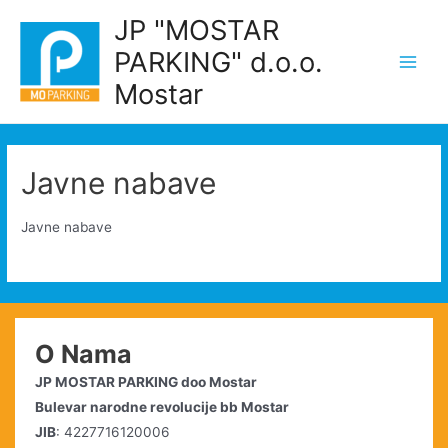
Skip
JP "MOSTAR
to
PARKING" d.o.o.
content
Main
Mostar
Men
Javne nabave
Javne nabave
O Nama
JP MOSTAR PARKING doo Mostar
Bulevar narodne revolucije bb Mostar
JIB
: 4227716120006