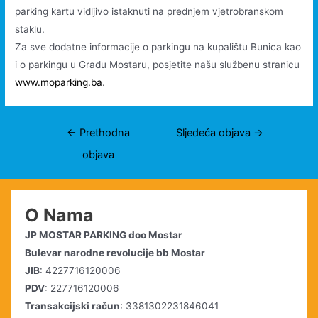
parking kartu vidljivo istaknuti na prednjem vjetrobranskom
staklu.
Za sve dodatne informacije o parkingu na kupalištu Bunica kao
i o parkingu u Gradu Mostaru, posjetite našu službenu stranicu
www.moparking.ba
.
Navigacija
←
Prethodna
Sljedeća objava
→
objava
objava
O Nama
JP MOSTAR PARKING doo Mostar
Bulevar narodne revolucije bb Mostar
JIB
: 4227716120006
PDV
: 227716120006
Transakcijski račun
: 3381302231846041