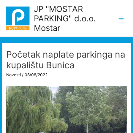
Skip
JP "MOSTAR
to
PARKING" d.o.o.
content
Main
Mostar
Men
Početak naplate parkinga na
kupalištu Bunica
Novosti
/
08/08/2022