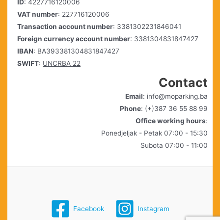
ID
: 4227716120006
VAT number
: 227716120006
Transaction account number
: 3381302231846041
Foreign currency account number
: 3381304831847427
IBAN
: BA393381304831847427
SWIFT
:
UNCRBA 22
Contact
Email
: info@moparking.ba
Phone
: (+)387 36 55 88 99
Office working hours
:
Ponedjeljak - Petak 07:00 - 15:30
Subota 07:00 - 11:00
Facebook
Instagram