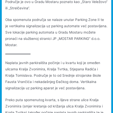
Područje je ovo u Gradu Mostaru poznato kao „Staro Veležovo“
ili „Strelčevina“.
Oba spomenuta područja se nalaze unutar Parking Zone II te
je vertikalna signalizacija uz parking automate već postavljena.
Sve lokacije parking automata u Gradu Mostaru možete
pronaći na službenoj stranici JP „MOSTAR PARKING“ d.o.o.
Mostar.
Naplata javnih parkirališta počinje i u kvartu koji je omeđen
ulicama Kralja Zvonimira, Kralja Tvrtka, Stjepana Radića i
Kralja Tomislava. Područje je to od Srednje strojarske škole
Fausta Vrančića i nekadašnjeg Đačkog doma. Vertikalna
signalizacija uz parking aparat je već postavljena.
Preko puta spomenutog kvarta, s lijeve strane ulice Kralja
Zvonimira (smjer kretanja od križanja ulica Kralja Zvonimira i
Kralja Tvrtka) također počinje naplata javnih parkirališta te je