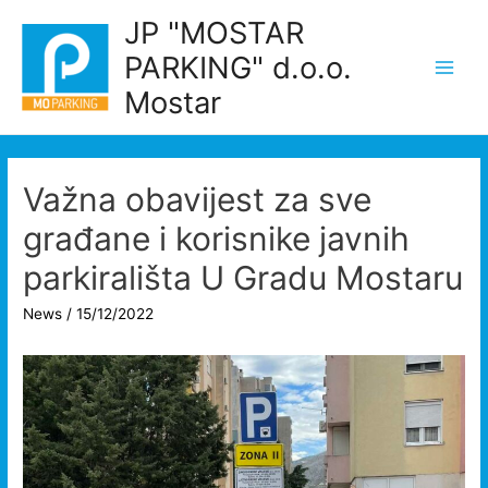
Skip
JP "MOSTAR
to
PARKING" d.o.o.
content
Main
Mostar
Men
Važna obavijest za sve
građane i korisnike javnih
parkirališta U Gradu Mostaru
News
/
15/12/2022