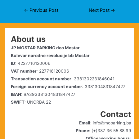
Post
←
Previous Post
Next Post
→
navigation
About us
JP MOSTAR PARKING doo Mostar
Bulevar narodne revolucije bb Mostar
ID
: 4227716120006
VAT number
: 227716120006
Transaction account number
: 3381302231846041
Foreign currency account number
: 3381304831847427
IBAN
: BA393381304831847427
SWIFT
:
UNCRBA 22
Contact
Email
: info@moparking.ba
Phone
: (+)387 36 55 88 99
Office working hours
: