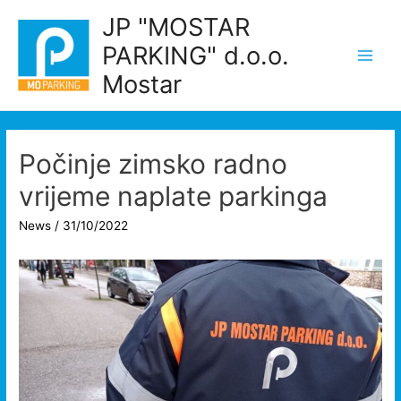
Skip
JP "MOSTAR
to
PARKING" d.o.o.
content
Main
Mostar
Men
Počinje zimsko radno
vrijeme naplate parkinga
News
/
31/10/2022