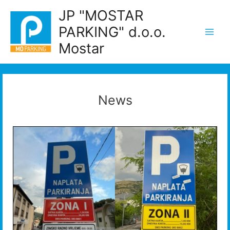
Skip
JP "MOSTAR
to
PARKING" d.o.o.
content
Main
Mostar
Men
News