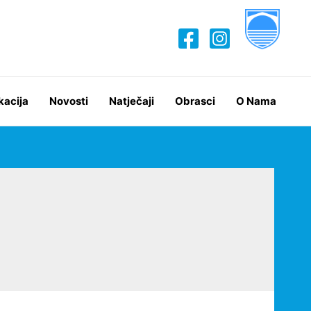
kacija
Novosti
Natječaji
Obrasci
O Nama