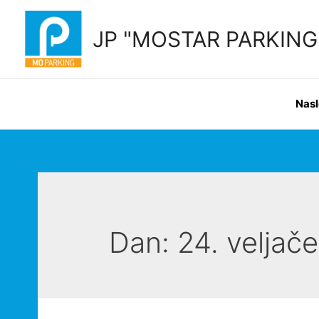
Skip
to
JP "MOSTAR PARKING" 
content
Nas
Dan:
24. veljač