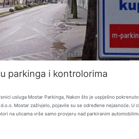
u parkinga i kontrolorima
risnici usluga Mostar Parkinga, Nakon što je uspješno pokrenut
 d.o.o. Mostar zaživjelo, pojavile su se određene nejasnoće. U c
olori na ulicama vrše samo provjeru nad parkiranim automobilim