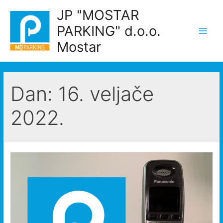
Skip
JP "MOSTAR
to
PARKING" d.o.o.
content
Main
Mostar
Men
Dan:
16. veljače
2022.