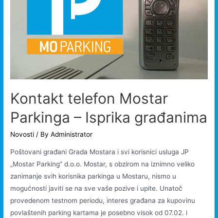
Kontakt telefon Mostar
Parkinga – Isprika građanima
Novosti
/ By
Administrator
Poštovani građani Grada Mostara i svi korisnici usluga JP
„Mostar Parking“ d.o.o. Mostar, s obzirom na iznimno veliko
zanimanje svih korisnika parkinga u Mostaru, nismo u
mogućnosti javiti se na sve vaše pozive i upite. Unatoč
provedenom testnom periodu, interes građana za kupovinu
povlaštenih parking kartama je posebno visok od 07.02. i