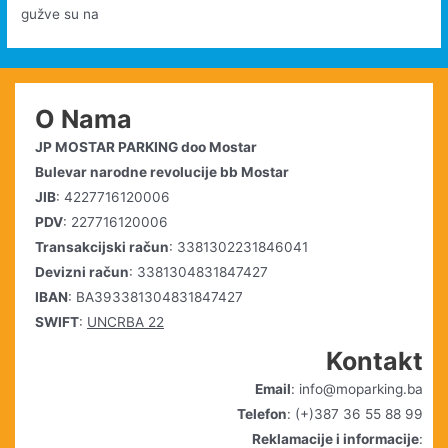
gužve su na
O Nama
JP MOSTAR PARKING doo Mostar
Bulevar narodne revolucije bb Mostar
JIB
: 4227716120006
PDV
: 227716120006
Transakcijski račun
: 3381302231846041
Devizni račun
: 3381304831847427
IBAN
: BA393381304831847427
SWIFT
:
UNCRBA 22
Kontakt
Email
: info@moparking.ba
Telefon
: (+)387 36 55 88 99
Reklamacije i informacije
: