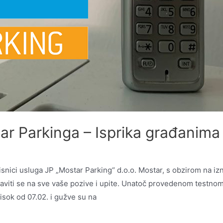
ar Parkinga – Isprika građanima
isnici usluga JP „Mostar Parking“ d.o.o. Mostar, s obzirom na iz
aviti se na sve vaše pozive i upite. Unatoč provedenom testnom
sok od 07.02. i gužve su na