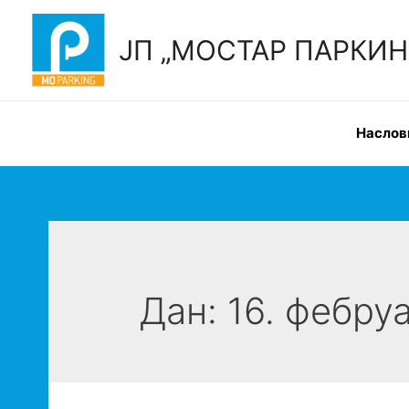
Skip
to
ЈП „МОСТАР ПАРКИНГ“
content
Наслов
Дан:
16. фебру