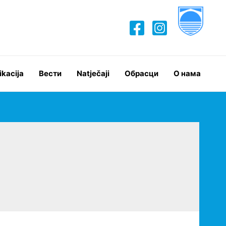
ikacija
Вести
Natječaji
Обрасци
О нама