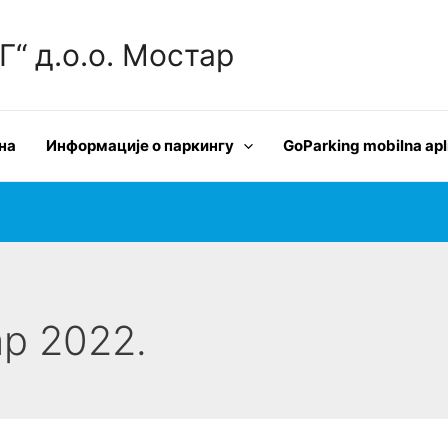
 д.о.о. Мостар
на
Информације о паркингу
GoParking mobilna apl
ар 2022.