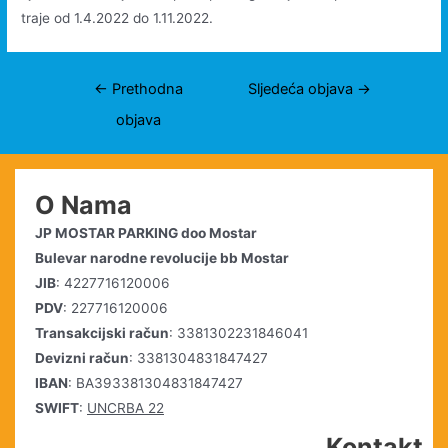
traje od 1.4.2022 do 1.11.2022.
Navigacija
←
Prethodna
Sljedeća objava
→
objava
objava
O Nama
JP MOSTAR PARKING doo Mostar
Bulevar narodne revolucije bb Mostar
JIB
: 4227716120006
PDV
: 227716120006
Transakcijski račun
: 3381302231846041
Devizni račun
: 3381304831847427
IBAN
: BA393381304831847427
SWIFT
:
UNCRBA 22
Kontakt