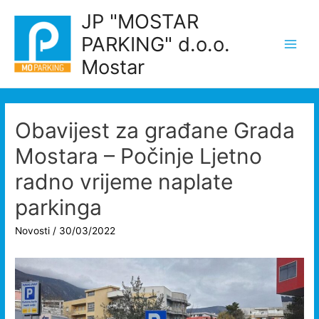
Skip
JP "MOSTAR
to
PARKING" d.o.o.
content
Main
Mostar
Men
Obavijest za građane Grada
Mostara – Počinje Ljetno
radno vrijeme naplate
parkinga
Novosti
/
30/03/2022