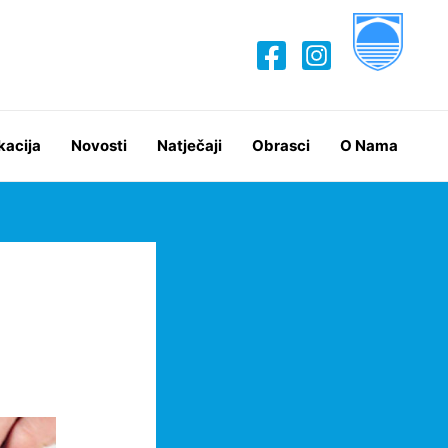
kacija
Novosti
Natječaji
Obrasci
O Nama