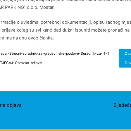
 PARKING” d.o.o. Mostar.
ormacije o uvjetima, potrebnoj dokumentaciji, opisu radnog mjes
 prijave kojeg su svi kandidati dužni ispuniti možete pronaći na
tima na dnu ovog članka.
jecaj-Strucni-suradnik-za-gradevinske-poslove-Suradnik-za-IT-1
Do
TJECAJ-Obrazac-prijave
Do
na objava
Sljedeć