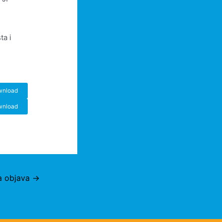
ta i
wnload
wnload
a objava
→