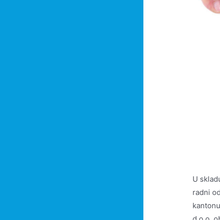
U sklad
radni o
kantonu
d.o.o. o