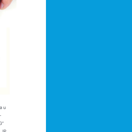
a u
–
G”
o JP