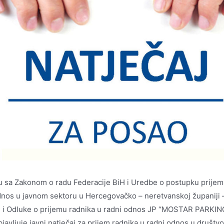
u sa Zakonom o radu Federacije BiH i Uredbe o postupku prijem
dnos u javnom sektoru u Hercegovačko – neretvanskoj županiji 
 i Odluke o prijemu radnika u radni odnos JP “MOSTAR PARKIN
bjavljuje javni natječaj za prijem radnika u radni odnos u društv