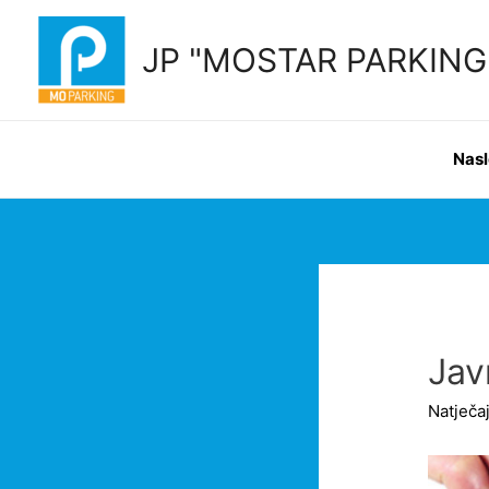
Skip
to
JP "MOSTAR PARKING" 
content
Nas
Jav
Natječaj