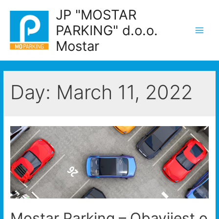
Skip
JP "MOSTAR
to
PARKING" d.o.o.
content
Main
Mostar
Men
Day:
March 11, 2022
Mostar Parking – Obavijest o