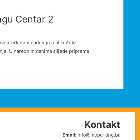
ngu Centar 2
novouređenom parkingu u ulici Ante
tenje. U narednim danima slijede pripreme
Kontakt
Email
: info@moparking.ba