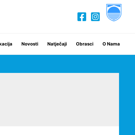
kacija
Novosti
Natječaji
Obrasci
O Nama