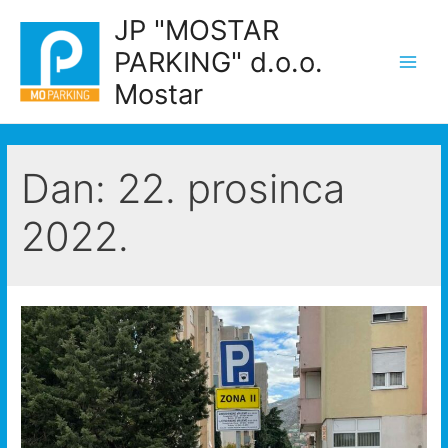
Skip
JP "MOSTAR
to
PARKING" d.o.o.
content
Main
Mostar
Men
Dan:
22. prosinca
2022.