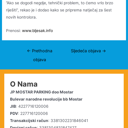
”Ako se dogodi negdje, tehnički problem, to ćemo vrlo brzo
riješiti”, rekao je i dodao kako se priprema natječaj za šest
novih kontrolora.
Prenosi:
www.bljesak.info
Navigacija
←
Prethodna
Sljedeća objava
→
objava
objava
O Nama
JP MOSTAR PARKING doo Mostar
Bulevar narodne revolucije bb Mostar
JIB
: 4227716120006
PDV
: 227716120006
Transakcijski račun
: 3381302231846041
Devizni račun
: 3381304831847427