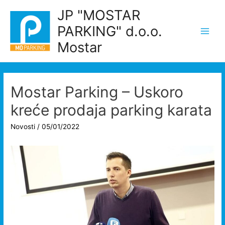
Skip
JP "MOSTAR
to
PARKING" d.o.o.
content
Main
Mostar
Men
Mostar Parking – Uskoro
kreće prodaja parking karata
Novosti
/
05/01/2022