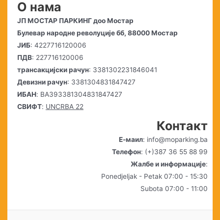
О нама
ЈП МОСТАР ПАРКИНГ доо Мостар
Булевар народне револуције бб, 88000 Мостар
ЈИБ
: 4227716120006
ПДВ
: 227716120006
трансакцијски рачун
: 3381302231846041
Девизни рачун
: 3381304831847427
ИБАН
: BA393381304831847427
СВИФТ
:
UNCRBA 22
Контакт
Е-маил
: info@moparking.ba
Телефон
: (+)387 36 55 88 99
Жалбе и информације
:
Ponedjeljak - Petak 07:00 - 15:30
Subota 07:00 - 11:00