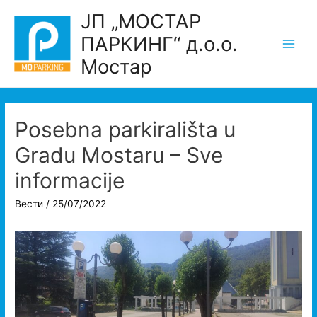
Skip
ЈП „МОСТАР
to
ПАРКИНГ“ д.о.о.
content
Main
Мостар
Men
Posebna parkirališta u
Gradu Mostaru – Sve
informacije
Вести
/
25/07/2022