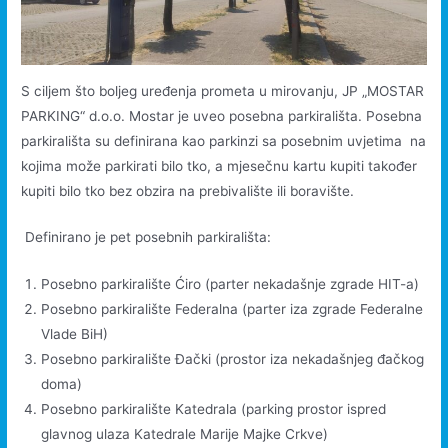
S ciljem što boljeg uređenja prometa u mirovanju, JP „MOSTAR
PARKING“ d.o.o. Mostar je uveo posebna parkirališta. Posebna
parkirališta su definirana kao parkinzi sa posebnim uvjetima na
kojima može parkirati bilo tko, a mjesečnu kartu kupiti također
kupiti bilo tko bez obzira na prebivalište ili boravište.
Definirano je pet posebnih parkirališta:
Posebno parkiralište Ćiro (parter nekadašnje zgrade HIT-a)
Posebno parkiralište Federalna (parter iza zgrade Federalne
Vlade BiH)
Posebno parkiralište Đački (prostor iza nekadašnjeg đačkog
doma)
Posebno parkiralište Katedrala (parking prostor ispred
glavnog ulaza Katedrale Marije Majke Crkve)