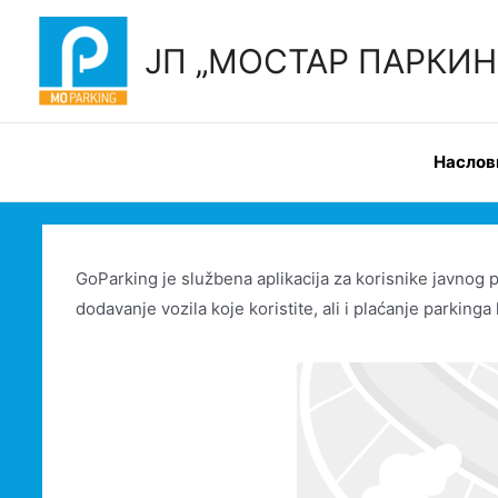
Skip
to
ЈП „МОСТАР ПАРКИНГ“
content
Наслов
GoParking je službena aplikacija za korisnike javnog p
dodavanje vozila koje koristite, ali i plaćanje parkinga