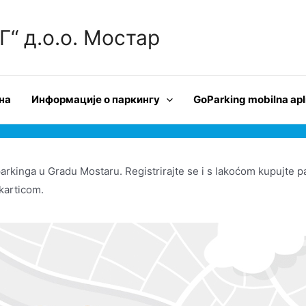
 д.о.о. Мостар
на
Информације о паркингу
GoParking mobilna apl
arkinga u Gradu Mostaru. Registrirajte se i s lakoćom kupujte p
 karticom.