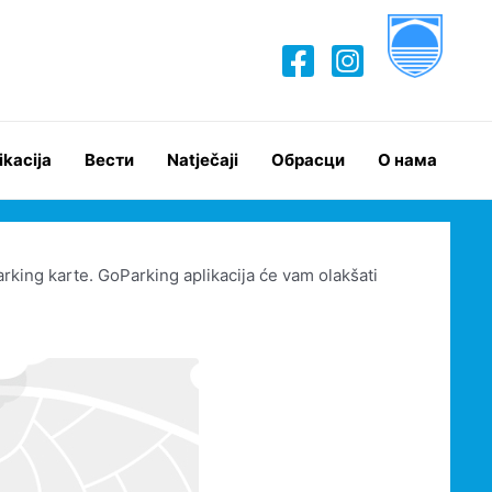
ikacija
Вести
Natječaji
Обрасци
О нама
arking karte. GoParking aplikacija će vam olakšati