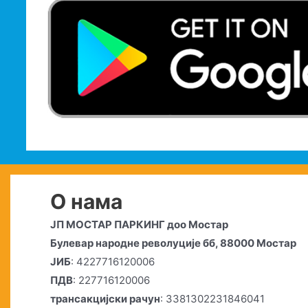
О нама
ЈП МОСТАР ПАРКИНГ доо Мостар
Булевар народне револуције бб, 88000 Мостар
ЈИБ
: 4227716120006
ПДВ
: 227716120006
трансакцијски рачун
: 3381302231846041