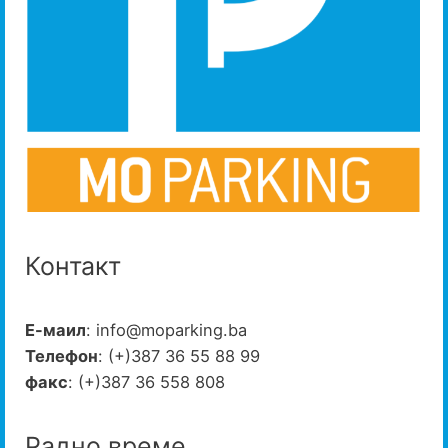
Контакт
Е-маил
: info@moparking.ba
Телефон
: (+)387 36 55 88 99
факс
: (+)387 36 558 808
Радно време