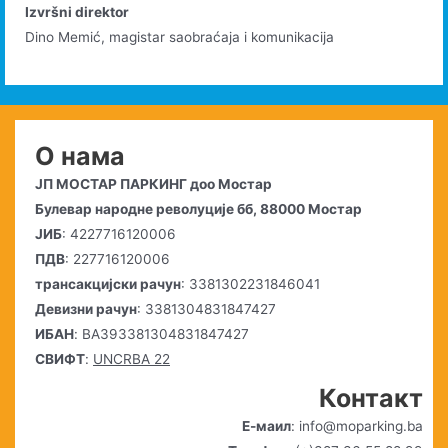
Izvršni direktor
Dino Memić, magistar saobraćaja i komunikacija
О нама
ЈП МОСТАР ПАРКИНГ доо Мостар
Булевар народне револуције бб, 88000 Мостар
ЈИБ
: 4227716120006
ПДВ
: 227716120006
трансакцијски рачун
: 3381302231846041
Девизни рачун
: 3381304831847427
ИБАН
: BA393381304831847427
СВИФТ
:
UNCRBA 22
Контакт
Е-маил
: info@moparking.ba