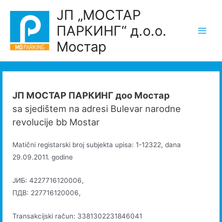
Skip
ЈП „МОСТАР
to
ПАРКИНГ“ д.о.о.
content
Main
Мостар
Men
ЈП МОСТАР ПАРКИНГ доо Мостар
sa sjedištem na adresi Bulevar narodne
revolucije bb Mostar
Matični registarski broj subjekta upisa: 1-12322, dana
29.09.2011. godine
ЈИБ: 4227716120006,
ПДВ: 227716120006,
Transakcijski račun: 3381302231846041