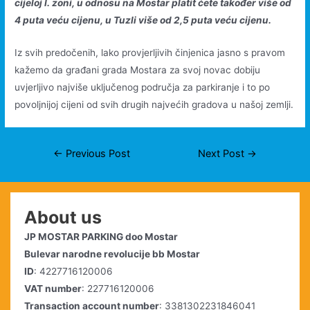
cijeloj I. zoni, u odnosu na Mostar platit ćete također više od
4 puta veću cijenu, u Tuzli više od 2,5 puta veću cijenu.
Iz svih predočenih, lako provjerljivih činjenica jasno s pravom
kažemo da građani grada Mostara za svoj novac dobiju
uvjerljivo najviše uključenog područja za parkiranje i to po
povoljnijoj cijeni od svih drugih najvećih gradova u našoj zemlji.
Post
←
Previous Post
Next Post
→
navigation
About us
JP MOSTAR PARKING doo Mostar
Bulevar narodne revolucije bb Mostar
ID
: 4227716120006
VAT number
: 227716120006
Transaction account number
: 3381302231846041