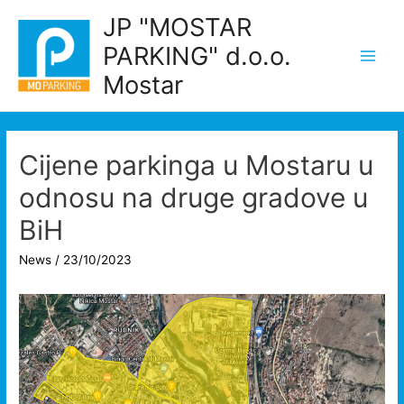
Skip
JP "MOSTAR
to
PARKING" d.o.o.
content
Main
Mostar
Men
Cijene parkinga u Mostaru u
odnosu na druge gradove u
BiH
News
/
23/10/2023