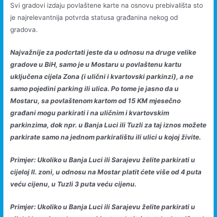
Svi gradovi izdaju povlaštene karte na osnovu prebivališta sto
je najrelevantnija potvrda statusa građanina nekog od
gradova.
Najvažnije za podcrtati jeste da u odnosu na druge velike
gradove u BiH, samo je u Mostaru u povlaštenu kartu
uključena cijela Zona (i ulični i kvartovski parkinzi), a ne
samo pojedini parking ili ulica. Po tome je jasno da u
Mostaru, sa povlaštenom kartom od 15 KM mjesečno
građani mogu parkirati i na uličnim i kvartovskim
parkinzima, dok npr. u Banja Luci ili Tuzli za taj iznos možete
parkirate samo na jednom parkiralištu ili ulici u kojoj živite.
Primjer: Ukoliko u Banja Luci ili Sarajevu želite parkirati u
cijeloj II. zoni, u odnosu na Mostar platit ćete više od 4 puta
veću cijenu, u Tuzli 3 puta veću cijenu.
Primjer: Ukoliko u Banja Luci ili Sarajevu želite parkirati u