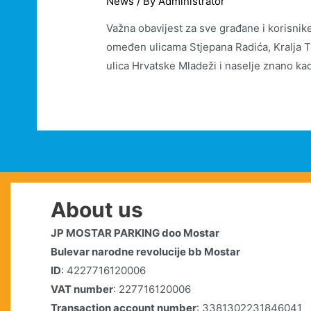
News
/ By
Administrator
Važna obavijest za sve građane i korisnike 
omeđen ulicama Stjepana Radića, Kralja To
ulica Hrvatske Mladeži i naselje znano k
About us
JP MOSTAR PARKING doo Mostar
Bulevar narodne revolucije bb Mostar
ID
: 4227716120006
VAT number
: 227716120006
Transaction account number
: 3381302231846041