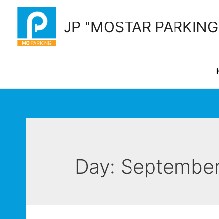
Skip
to
JP "MOSTAR PARKING" 
content
Day:
September