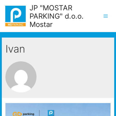
Skip
JP "MOSTAR
to
PARKING" d.o.o.
content
Main
Mostar
Men
Ivan