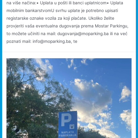
na više načina:• Uplata u pošti ili banci uplatnicom• Uplata
mobilnim bankarstvomU svrhu uplate je potrebno upisati
registarske oznake vozila za koji plaćate. Ukoliko želite
provjeriti vaša eventualna dugovanja prema Mostar Parkingu,
to možete učiniti na mail: dugovanja@moparking.ba ili na već
poznati mail: info@moparking.ba, te