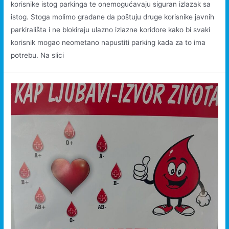
korisnike istog parkinga te onemogućavaju siguran izlazak sa
istog. Stoga molimo građane da poštuju druge korisnike javnih
parkirališta i ne blokiraju ulazno izlazne koridore kako bi svaki
korisnik mogao neometano napustiti parking kada za to ima
potrebu. Na slici