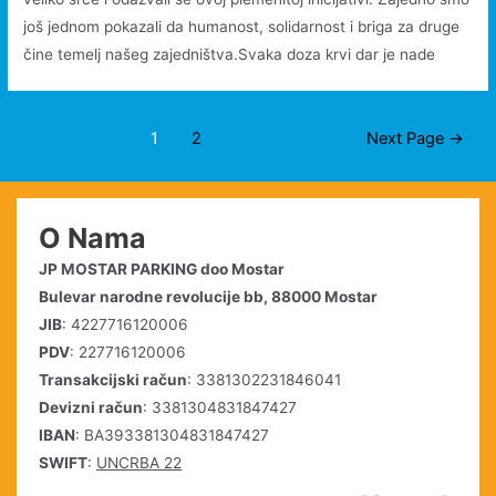
još jednom pokazali da humanost, solidarnost i briga za druge
čine temelj našeg zajedništva.Svaka doza krvi dar je nade
Posts
1
2
Next Page
→
pagination
O Nama
JP MOSTAR PARKING doo Mostar
Bulevar narodne revolucije bb, 88000 Mostar
JIB
: 4227716120006
PDV
: 227716120006
Transakcijski račun
: 3381302231846041
Devizni račun
: 3381304831847427
IBAN
: BA393381304831847427
SWIFT
:
UNCRBA 22