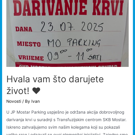
Hvala vam što darujete
život! ❤️
Novosti
/ By
Ivan
U JP Mostar Parking uspješno je održana akcija dobrovoljnog
darivanja krvi u suradnji s Transfuzijskim centrom SKB Mostar.
Iskreno zahvaljujemo svim našim kolegama koji su pokazali
veliko srce i odazvali se ovoj plemenitoj inicijativi. Zajedno smo