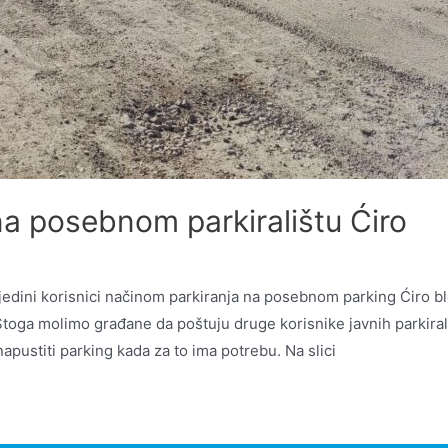
na posebnom parkiralištu Ćiro
ojedini korisnici načinom parkiranja na posebnom parking Ćiro bl
toga molimo građane da poštuju druge korisnike javnih parkirališ
pustiti parking kada za to ima potrebu. Na slici