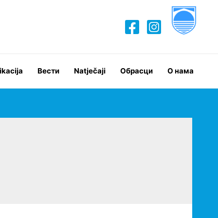
ikacija
Вести
Natječaji
Обрасци
О нама