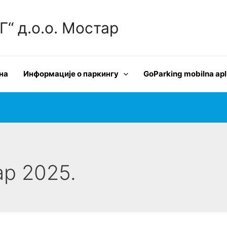
 д.о.о. Мостар
на
Информације о паркингу
GoParking mobilna apl
ар 2025.