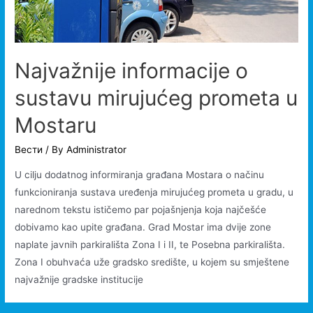
Najvažnije informacije o
sustavu mirujućeg prometa u
Mostaru
Вести
/ By
Administrator
U cilju dodatnog informiranja građana Mostara o načinu
funkcioniranja sustava uređenja mirujućeg prometa u gradu, u
narednom tekstu ističemo par pojašnjenja koja najčešće
dobivamo kao upite građana. Grad Mostar ima dvije zone
naplate javnih parkirališta Zona I i II, te Posebna parkirališta.
Zona I obuhvaća uže gradsko središte, u kojem su smještene
najvažnije gradske institucije