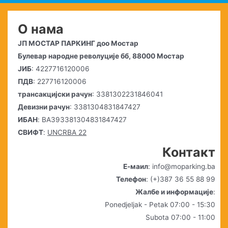
О нама
ЈП МОСТАР ПАРКИНГ доо Мостар
Булевар народне револуције бб, 88000 Мостар
ЈИБ
: 4227716120006
ПДВ
: 227716120006
трансакцијски рачун
: 3381302231846041
Девизни рачун
: 3381304831847427
ИБАН
: BA393381304831847427
СВИФТ
:
UNCRBA 22
Контакт
Е-маил
: info@moparking.ba
Телефон
: (+)387 36 55 88 99
Жалбе и информације
:
Ponedjeljak - Petak 07:00 - 15:30
Subota 07:00 - 11:00