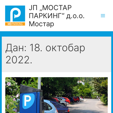
Skip
ЈП „МОСТАР
to
ПАРКИНГ“ д.о.о.
content
Main
Мостар
Men
Дан:
18. октобар
2022.