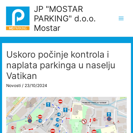
Skip
JP "MOSTAR
to
PARKING" d.o.o.
content
Main
Mostar
Men
Uskoro počinje kontrola i
naplata parkinga u naselju
Vatikan
Novosti
/
23/10/2024