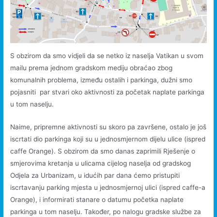
S obzirom da smo vidjeli da se netko iz naselja Vatikan u svom
mailu prema jednom gradskom mediju obraćao zbog
komunalnih problema, između ostalih i parkinga, dužni smo
pojasniti par stvari oko aktivnosti za početak naplate parkinga
u tom naselju.
Naime, pripremne aktivnosti su skoro pa završene, ostalo je još
iscrtati dio parkinga koji su u jednosmjernom dijelu ulice (ispred
caffe Orange). S obzirom da smo danas zaprimili Rješenje o
smjerovima kretanja u ulicama cijelog naselja od gradskog
Odjela za Urbanizam, u idućih par dana ćemo pristupiti
iscrtavanju parking mjesta u jednosmjernoj ulici (ispred caffe-a
Orange), i informirati stanare o datumu početka naplate
parkinga u tom naselju. Također, po nalogu gradske službe za