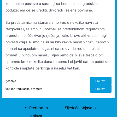
komunalne poslove u suradnji sa Komunalnim gradskim
poduzećem će se urediti, drvoredi i zelene površine.
Sa predstavnicima stanara smo već u nekoliko navrata
razgovarali, te smo ih upoznali sa predviđenom regulacijom
prometa, i o iščekivanju rješenja, kako bi sve aktivnosti mogli
privesti kraju. Nismo naišli na bilo kakve negativnosti, naprotiv
stanari su apsolutno suglasni da se uvede red u mirujući
promet u njihovom naselju. Vjerujemo da bi sve trebalo biti
spremno kroz nekoliko dana te ćemo i objaviti datum početka
kontrole i naplate parkinga u naselju Vatikan.
rjesenje
Preuzmi
vatikan-regulacija-prometa
Preuzmi
Navigacija
←
Prethodna
Sljedeća objava
→
članaka
objava